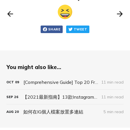
SHARE
TWEET
You might also like...
[Comprehensive Guide] Top 20 Free & Paid Social Media Bio Link Tools (updated 2021)
11 min read
OCT
09
【2021最新指南】13款Instagram多連結工具推薦
11 min read
SEP
26
如何在IG個人檔案放置多連結
5 min read
AUG
20